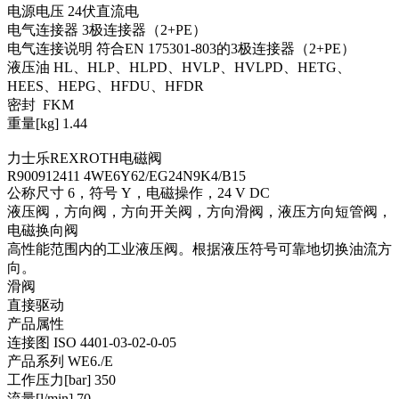
电源电压 24伏直流电
电气连接器 3极连接器（2+PE）
电气连接说明 符合EN 175301-803的3极连接器（2+PE）
液压油 HL、HLP、HLPD、HVLP、HVLPD、HETG、
HEES、HEPG、HFDU、HFDR
密封 FKM
重量[kg] 1.44
力士乐REXROTH电磁阀
R900912411 4WE6Y62/EG24N9K4/B15
公称尺寸 6，符号 Y，电磁操作，24 V DC
液压阀，方向阀，方向开关阀，方向滑阀，液压方向短管阀，
电磁换向阀
高性能范围内的工业液压阀。根据液压符号可靠地切换油流方
向。
滑阀
直接驱动
产品属性
连接图 ISO 4401-03-02-0-05
产品系列 WE6./E
工作压力[bar] 350
流量[l/min] 70