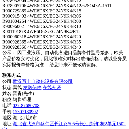
R978032064 4WE6D6X/EG24N9K4/N12
R978905706 4WE6D6X/EG24N9K4/N12/62SO43A-1511
R900729869 4WE6D6X/EG24N9K4/N15
R900915403 4WE6D6X/EG24N9K4/R06
R901004264 4WE6D6X/EG24N9K4/R08
R900960021 4WE6D6X/EG24N9K4/R10
R901191878 4WE6D6X/EG24N9K4/R12
R900960318 4WE6D6X/EG24N9K4/R20
R900928365 4WE6D6X/EG24N9K4/R35
R900928366 4WE6D6X/EG24N9K4/R40
公示： 因工业液压、自动化各进口品牌备件型号繁多，欧美
产品价格实时变化，因此很难实时标出准确价格，请以业务员
实际报价单价格为准！ 给您带来不便敬请谅解。
联系方式
公司:
武汉百士自动化设备有限公司
状态:
离线
发送信件
在线交谈
姓名:雷青(先生)
职位:销售经理
电话:
027-87680708
手机:
15307180902
地区:湖北-武汉市
地址:
湖北省武汉市蔡甸区长江路505号长江楚韵1栋2单元1502